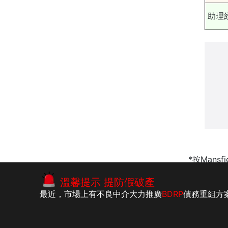
助理
*按Mansf
李建民 會計師
|
還款期數
|
drp 債務舒
溫馨提示 提防假破產
最近，市場上有不良中介大力推廣
BDRP
債務重組方
版權所有：李建民執業會計師事務所