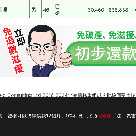
已
經理
男
46
-
30,460
838,838
婚
ield Consulting Ltd 2016-2024全港債務重組成功批核個
緩
|
債務舒緩 收費
|
IVA 債務重組
|
欠款 分期
|
債務重組費用
|
案，聲稱可以暫停供款12個月、0%利息。此乃
假破產
手法，為