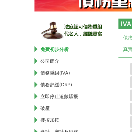
IV
債務
免費初步分析
真實
公司簡介
債務重組(IVA)
債務舒緩(DRP)
立即停止追數騷擾
破產
樓按加按
會計、審計及稅務