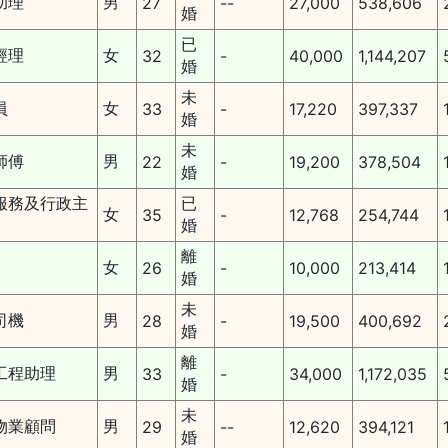
助理
男
27
--
27,000
538,606
婚
已
經理
女
32
-
40,000
1,144,207
婚
未
員
女
33
-
17,220
397,337
婚
未
師傅
男
22
-
19,200
378,504
婚
服務及行政主
已
女
35
-
12,768
254,744
婚
離
女
26
-
10,000
213,414
婚
未
司機
男
28
-
19,500
400,692
婚
離
工程助理
男
33
-
34,000
1,172,035
婚
未
物業顧問
男
29
--
12,620
394,121
婚