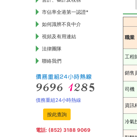
市佔率全港第一認證*
如何識辨不良中介
視頻及有用連結
職業
法律團隊
工程
聯絡我們
銷售
司機
債務重組24小時熱線
資訊
按此查詢
冷氣
電話: (852) 3188 9069