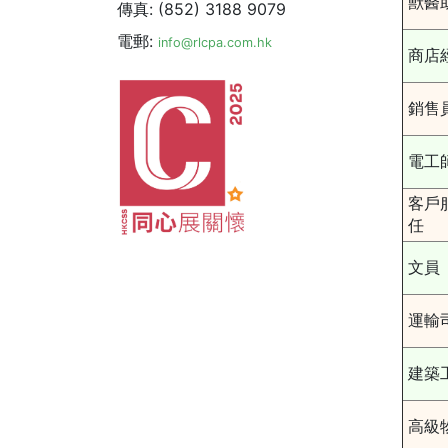
獸醫
傳真: (852) 3188 9079
電郵:
info@rlcpa.com.hk
商店
銷售
電工
客戶
任
文員
運輸
建築
高級