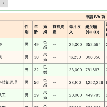
»
申請 IVA 前
性
年
婚
持有資
每月收
總欠額
別
齡
姻
產
入
($HKD)
已
師
男
49
--
25,000
652,594
婚
未
員
男
30
--
16,250
306,858
婚
已
男
32
--
28,000
781,697
婚
已
科技部經理
男
56
--
38,100
1,252,226
婚
未
技工
男
29
--
20,000
449,785
婚
未