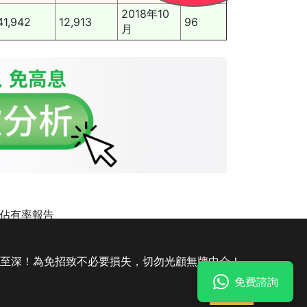
2018年10
41,942
12,913
96
月
案市場佔有率報告
停止追數滋擾
|
財仔追數
|
債務重組收費
害至深！為免招致不必要損失，切勿光顧無牌中介！
免費諮詢
法律聲明
私隱聲明及收集個人資料聲明
明白