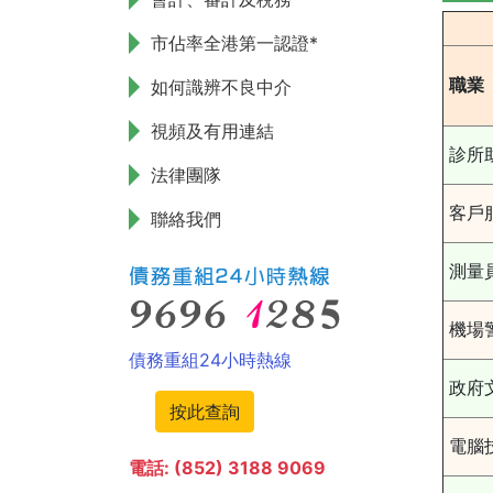
市佔率全港第一認證*
職業
如何識辨不良中介
視頻及有用連結
診所
法律團隊
客戶
聯絡我們
測量
機場
債務重組24小時熱線
政府
按此查詢
電腦
電話: (852) 3188 9069