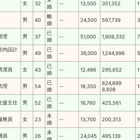
女
32
--
13,500
351,352
1
婚
離
男
40
--
24,500
597,739
3
婚
已
經理
男
37
--
51,000
1,908,332
7
婚
室內設計
已
男
49
--
36,000
1,244,996
5
婚
已
清潔員
女
43
--
12,486
295,652
1
婚
已
624,899
代理
男
54
--
18,350
1
婚
8,608
已
支援主任
男
52
--
16,760
425,561
2
婚
未
服務員
女
23
--
13,700
200,313
1
婚
未
關員
男
26
--
24,045
495,139
2
婚