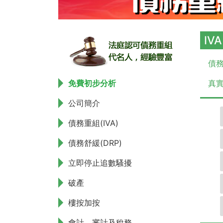
IV
債務
免費初步分析
真實
公司簡介
債務重組(IVA)
債務舒緩(DRP)
立即停止追數騷擾
破產
樓按加按
會計、審計及稅務