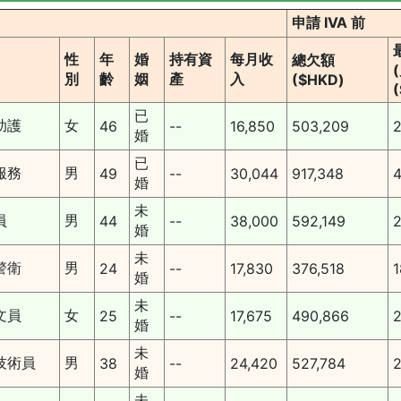
申請 IVA 前
性
年
婚
持有資
每月收
總欠額
別
齡
姻
產
入
($HKD)
已
助護
女
46
--
16,850
503,209
2
婚
已
服務
男
49
--
30,044
917,348
4
婚
未
員
男
44
--
38,000
592,149
2
婚
未
警衛
男
24
--
17,830
376,518
1
婚
未
文員
女
25
--
17,675
490,866
2
婚
未
技術員
男
38
--
24,420
527,784
2
婚
未