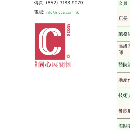
傳真: (852) 3188 9079
文員
電郵:
info@rlcpa.com.hk
店長
業務
高級
師
醫院
地產
技術
餐飲
海關