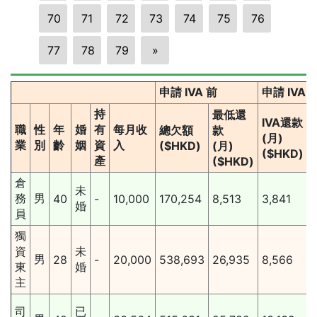
70
71
72
73
74
75
76
77
78
79
»
申請 IVA 前
申請 IVA
持
最低還
IVA還款
職
性
年
婚
有
每月收
總欠額
款
(月)
業
別
齡
姻
資
入
($HKD)
(月)
($HKD)
產
($HKD)
倉
未
務
男
40
-
10,000
170,254
8,513
3,841
婚
員
獨
資
未
男
28
-
20,000
538,693
26,935
8,566
東
婚
主
司
已