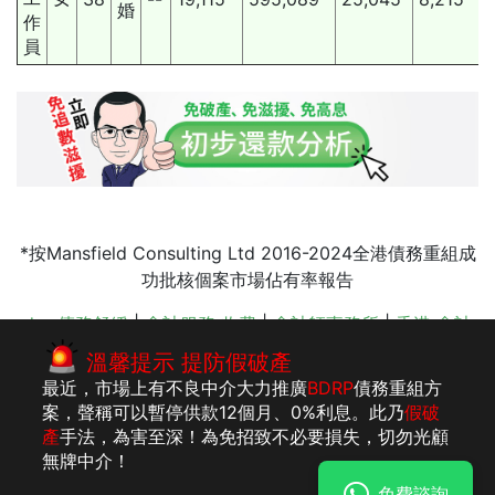
婚
作
員
*按Mansfield Consulting Ltd 2016-2024全港債務重組成
功批核個案市場佔有率報告
drp 債務舒緩
|
會計服務 收費
|
會計師事務所
|
香港 會計
師
|
IVA 債務重組
|
破產申請
|
轉按清債
|
債務問題
|
破產
溫馨提示 提防假破產
條例
|
破產手續
最近，市場上有不良中介大力推廣
BDRP
債務重組方
案，聲稱可以暫停供款12個月、0%利息。此乃
假破
產
手法，為害至深！為免招致不必要損失，切勿光顧
版權所有：李建
法律聲明
私隱聲明及收集個人資料聲明
無牌中介！
民執業會計師事
免費諮詢