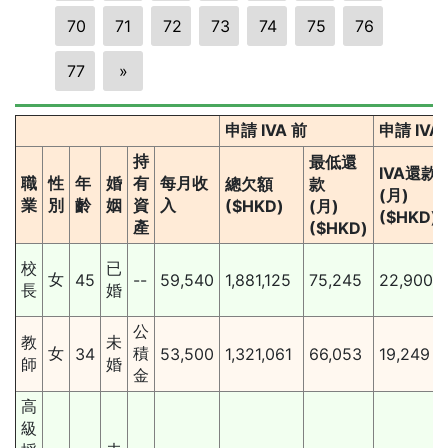
70
71
72
73
74
75
76
77
»
申請 IVA 前
申請 IVA
持
最低還
IVA還款
職
性
年
婚
有
每月收
總欠額
款
(月)
業
別
齡
姻
資
入
($HKD)
(月)
($HKD)
產
($HKD)
校
已
女
45
--
59,540
1,881,125
75,245
22,900
長
婚
公
教
未
女
積
34
53,500
1,321,061
66,053
19,249
師
婚
金
高
級