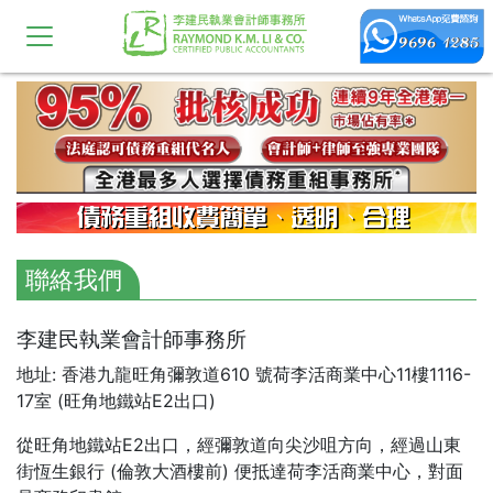
聯絡我們
李建民執業會計師事務所
地址: 香港九龍旺角彌敦道610 號荷李活商業中心11樓1116-
17室 (旺角地鐵站E2出口)
從旺角地鐵站E2出口，經彌敦道向尖沙咀方向，經過山東
街恆生銀行 (倫敦大酒樓前) 便抵達荷李活商業中心，對面