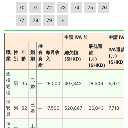
70
71
72
73
74
75
76
77
78
79
»
申請 IVA 前
申請 IV
持
最低還
IVA還款
職
性
年
婚
有
每月收
總欠額
款
(月)
業
別
齡
姻
資
入
($HKD)
(月)
($HKD)
產
($HKD)
酒
樓
已
男
35
--
18,000
407,342
18,506
6,971
經
婚
理
保
已
安
男
52
--
17,500
520,867
26,043
7,718
婚
員
技
未