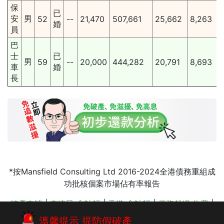
保
已
安
男
52
--
21,470
507,661
25,662
8,263
婚
員
巴
士
已
男
59
--
20,000
444,282
20,791
8,693
車
婚
長
*按Mansfield Consulting Ltd 2016-2024全港債務重組成
功批核個案市場佔有率報告
破產申請
|
李建民 會計師
|
香港 會計師
|
債務舒緩 收費
|
會計師事務所
|
還款期數
|
債務重組收費
|
債務重組
|
申請
溫馨提示 提防假破產