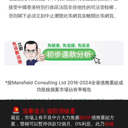
接受中國香港特別行政區法院非排他性的司法管轄權，
否則閣下必須立刻中止瀏覽此等網頁並離開比等網頁。
*按Mansfield Consulting Ltd 2016-2024全港債務重組成
功批核個案市場佔有率報告
破產條例
|
破產申請
|
債務重組
|
債務重組收費
|
drp 債務
舒緩
|
IVA 債務重組
|
債務舒緩 收費
|
債務問題
|
債務舒緩
溫馨提示 提防假破產
影響
|
香港 會計師
最近，市場上有不良中介大力推廣
BDRP
債務重組方
案，聲稱可以暫停供款12個月、0%利息。此乃
假破