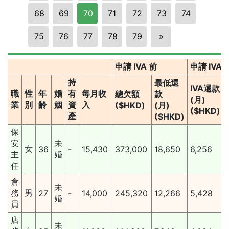
68
69
70
71
72
73
74
75
76
77
78
79
»
申請 IVA 前
申請 IVA
持
最低還
IVA還款
職
性
年
婚
有
每月收
總欠額
款
(月)
業
別
齡
姻
資
入
($HKD)
(月)
($HKD)
產
($HKD)
保
安
未
女
36
-
15,430
373,000
18,650
6,256
主
婚
任
倉
未
務
男
27
-
14,000
245,320
12,266
5,428
婚
員
店
未