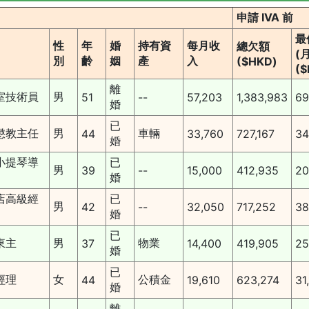
申請 IVA 前
最
性
年
婚
持有資
每月收
總欠額
(月
別
齡
姻
產
入
($HKD)
($
離
室技術員
男
51
--
57,203
1,383,983
69
婚
已
懲教主任
男
車輛
44
33,760
727,167
34
婚
小提琴導
已
男
39
--
15,000
412,935
20
婚
店高級經
已
男
42
--
32,050
717,252
38
婚
已
東主
男
物業
37
14,400
419,905
25
婚
已
經理
女
公積金
44
19,610
623,274
31
婚
離