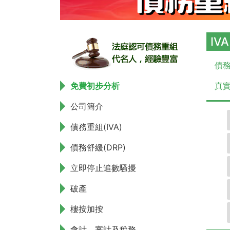
IV
債務
免費初步分析
真實
公司簡介
債務重組(IVA)
債務舒緩(DRP)
立即停止追數騷擾
破產
樓按加按
會計、審計及稅務