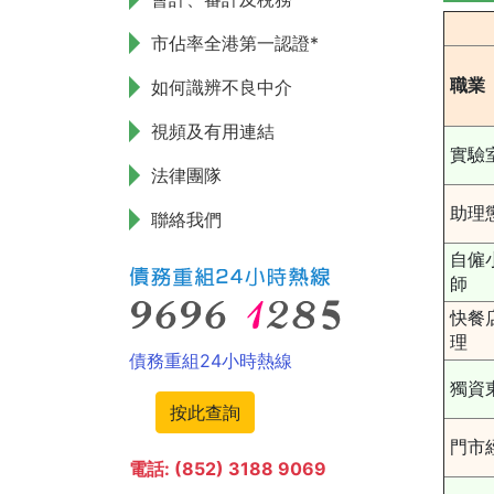
市佔率全港第一認證*
職業
如何識辨不良中介
視頻及有用連結
實驗
法律團隊
助理
聯絡我們
自僱
師
快餐
理
債務重組24小時熱線
獨資
按此查詢
門市
電話: (852) 3188 9069