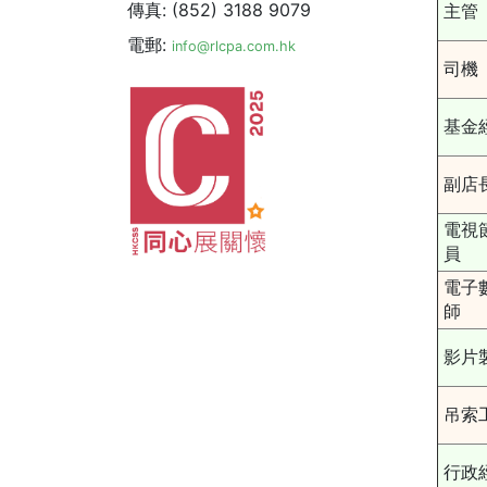
傳真: (852) 3188 9079
主管
電郵:
info@rlcpa.com.hk
司機
基金
副店
電視
員
電子
師
影片
吊索
行政