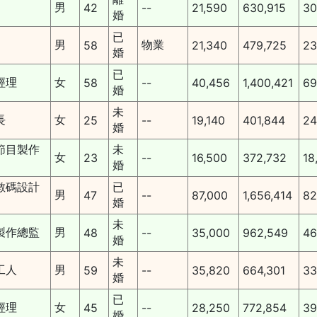
男
42
--
21,590
630,915
30
婚
已
男
物業
58
21,340
479,725
23
婚
已
經理
女
58
--
40,456
1,400,421
69
婚
未
長
女
25
--
19,140
401,844
24
婚
節目製作
未
女
23
--
16,500
372,732
18
婚
數碼設計
已
男
47
--
87,000
1,656,414
82
婚
未
製作總監
男
48
--
35,000
962,549
46
婚
未
工人
男
59
--
35,820
664,301
33
婚
已
經理
女
45
--
28,250
772,854
39
婚