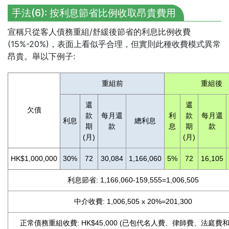
手法(6): 按利息節省比例收取昂貴費用
宣稱只從客人債務重組/舒緩後節省的利息比例收費
(15%-20%)，表面上看似乎合理，但實則此種收費模式異常
昂貴。舉以下例子:
重組前
重組後
還
還
欠債
款
每月還
利
款
每月還
利息
總利息
期
款
息
期
款
(月)
(月)
HK$1,000,000
30%
72
30,084
1,166,060
5%
72
16,105
利息節省:
1,166,060-159,555=1,006,505
中介收費:
1,006,505
x
20%=201,300
正常債務重組收費:
HK$45,000
(已包代名人費、律師費、法庭費和