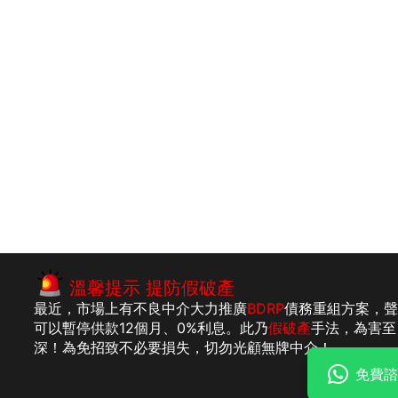
溫馨提示 提防假破產
最近，市場上有不良中介大力推廣
BDRP
債務重組方案，
可以暫停供款12個月、0%利息。此乃
假破產
手法，為害至
深！為免招致不必要損失，切勿光顧無牌中介！
免費諮
明