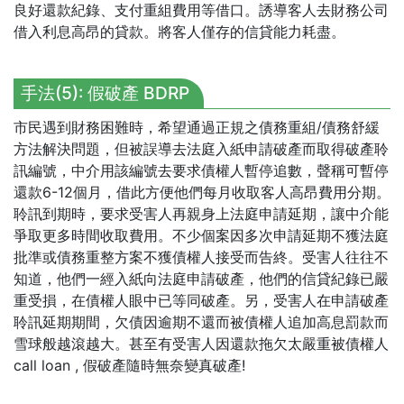
良好還款紀錄、支付重組費用等借口。誘導客人去財務公司
借入利息高昂的貸款。將客人僅存的信貸能力耗盡。
手法(5): 假破產 BDRP
市民遇到財務困難時，希望通過正規之債務重組/債務舒緩
方法解決問題，但被誤導去法庭入紙申請破產而取得破產聆
訊編號，中介用該編號去要求債權人暫停追數，聲稱可暫停
還款6-12個月，借此方便他們每月收取客人高昂費用分期。
聆訊到期時，要求受害人再親身上法庭申請延期，讓中介能
爭取更多時間收取費用。不少個案因多次申請延期不獲法庭
批準或債務重整方案不獲債權人接受而告終。受害人往往不
知道，他們一經入紙向法庭申請破產，他們的信貸紀錄已嚴
重受損，在債權人眼中已等同破產。另，受害人在申請破產
聆訊延期期間，欠債因逾期不還而被債權人追加高息罰款而
雪球般越滾越大。甚至有受害人因還款拖欠太嚴重被債權人
call loan , 假破產隨時無奈變真破產!