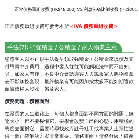
正常債務重組收費
(HK$45,000)
VS
利息節省比例收費
(HK$201,
正常債務重組收費可參考本所
＜IVA 債務重組收費＞
手法(7): 打強積金 / 公積金 / 家人物業主意
慫恿客人以不正規手法提早領取強積金 / 公積金來填債及支
付昂貴中介費用，過程中客人往往可能觸犯法律而不自知。
另，如家人有樓，不良中介會誘導客人去說服家人將物業拿
去不斷加按套現，最終物業有可能因加按太多不能如期還款
而被債權人沒收，累及家人。
債務問題，積極面對
在漫長的人生道路上，每個人都會面對不同方面的難題，無
論大小，都不要畏懼它。要學會改變自己的心態，用積極的
態度去面對它。需要時尋找政府註冊社工或專業人士幫忙提
供一個正確解決方案非常重要。債務重組 / 債務舒緩 / 破產