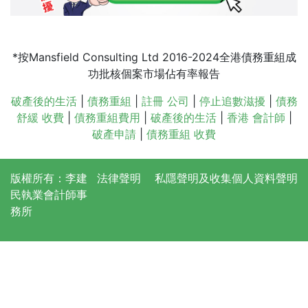
*按Mansfield Consulting Ltd 2016-2024全港債務重組成
功批核個案市場佔有率報告
破產後的生活
|
債務重組
|
註冊 公司
|
停止追數滋擾
|
債務
舒緩 收費
|
債務重組費用
|
破產後的生活
|
香港 會計師
|
破產申請
|
債務重組 收費
版權所有：李建
法律聲明
私隱聲明及收集個人資料聲明
民執業會計師事
務所