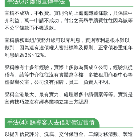
手法(3): 虛假宣傳手法
宣稱不成功．不收費。實則合約上處處隱藏條款，只保障中
介利益，萬一申請不成功，付出之高昂手續費往往因為該等
不公平條款而不獲退款。
宣稱債務重組/債務舒緩可以零利息，實則零利息根本難以
做到，因為這有違債權人審批標準及原則。正常債務重組年
利息約為3%~12%。
聲稱擁有十多年經驗，實際上多數為新成立公司，經驗無從
稽考。該等中介往往沒有實體寫字樓，多數租用商務中心等
虛擬辦公室，公司沒有招牌，員工，負責人不明。
聲稱全港最大、最有實力、處理最多申請個案等等。實質是
宣傳技巧並沒有經專業獨立第三方認證。
手法(4): 誘導客人去借新債冚舊債
以提升信貸評分、洗底、交付保證金、二線財務清數、製造