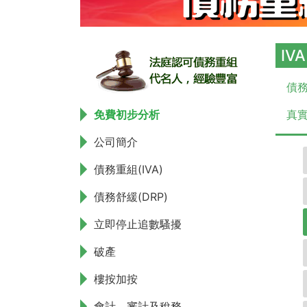
IV
債務
免費初步分析
真實
公司簡介
債務重組(IVA)
債務舒緩(DRP)
立即停止追數騷擾
破產
樓按加按
會計、審計及稅務