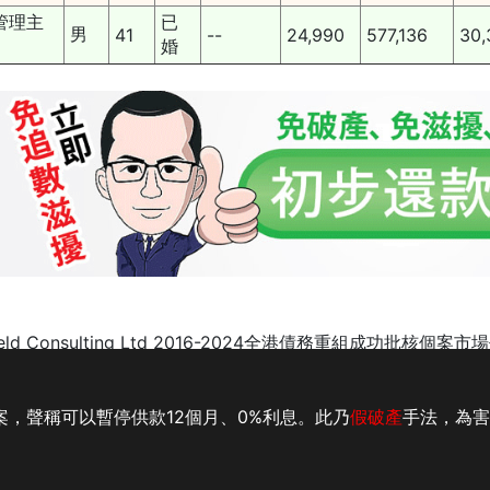
管理主
已
男
41
--
24,990
577,136
30,
婚
ield Consulting Ltd 2016-2024全港債務重組成功批核個
事務所
|
IVA 債務重組
|
財仔追數
|
李建民 會計師
|
按揭清債
|
案，聲稱可以暫停供款12個月、0%利息。此乃
假破產
手法，為