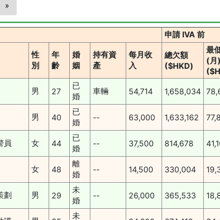
»
申請 IVA 前
最
性
年
婚
持有資
每月收
總欠額
(月
別
齡
姻
產
入
($HKD)
($
已
男
車輛
27
54,714
1,658,034
78,
婚
已
男
40
--
63,000
1,633,162
77,
婚
已
警員
女
44
--
37,500
814,678
41,
婚
離
女
48
--
14,500
330,004
19,
婚
未
策劃
男
29
--
26,000
365,533
18,
婚
未