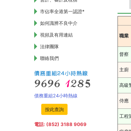
市佔率全港第一認證*
如何識辨不良中介
視頻及有用連結
職業
法律團隊
督察
聯絡我們
主廚
高級
債務重組24小時熱線
侍應
按此查詢
工程
電話: (852) 3188 9069