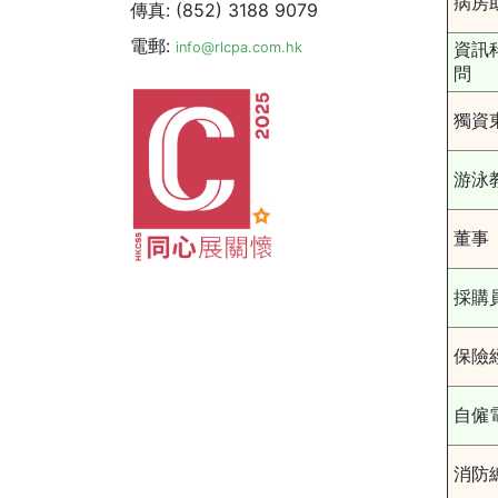
病房
傳真: (852) 3188 9079
電郵:
資訊
info@rlcpa.com.hk
問
獨資
游泳
董事
採購
保險
自僱
消防