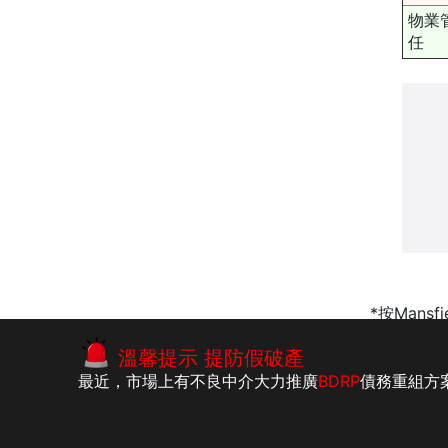
物業
任
*按Mansf
債務舒緩影響
|
破產條例
|
會計師
溫馨提示 提防假破產
最近，市場上有不良中介大力推廣
BDRP
債務重組方
版權所有：李建民執業會計師事務所