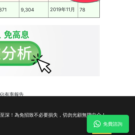
2019年11月
371
9,304
78
案市場佔有率報告
債務重組收費
|
破產申請
|
註冊 公司
害至深！為免招致不必要損失，切勿光顧無牌中介！
免費諮詢
法律聲明
私隱聲明及收集個人資料聲明
明白