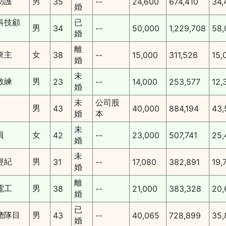
助護
男
35
--
24,600
674,410
34,
婚
科技顧
已
男
34
--
50,000
1,229,708
58,
婚
離
東主
女
38
--
15,000
311,526
15,
婚
未
教練
男
23
--
14,000
253,577
12,
婚
未
公司股
男
43
40,000
884,194
43,
婚
本
未
員
女
42
--
23,000
507,741
25,
婚
未
經紀
男
31
--
17,080
382,891
19,
婚
離
電工
男
38
--
21,000
383,328
20,
婚
已
總隊目
男
43
--
40,065
728,899
35,
婚