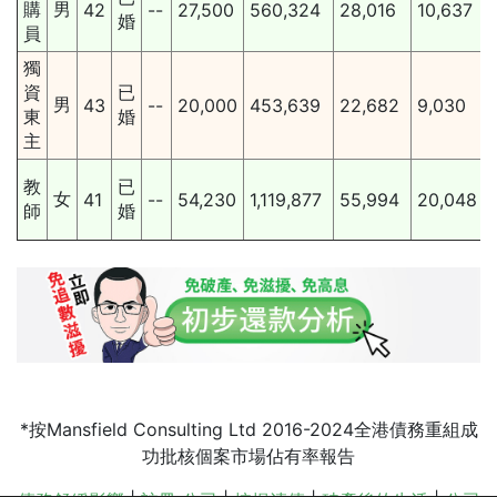
購
男
42
--
27,500
560,324
28,016
10,637
婚
員
獨
資
已
男
43
--
20,000
453,639
22,682
9,030
東
婚
主
教
已
女
41
--
54,230
1,119,877
55,994
20,048
師
婚
*按Mansfield Consulting Ltd 2016-2024全港債務重組成
功批核個案市場佔有率報告