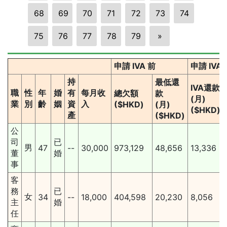
68
69
70
71
72
73
74
75
76
77
78
79
»
申請 IVA 前
申請 IVA
持
最低還
IVA還款
職
性
年
婚
有
每月收
總欠額
款
(月)
業
別
齡
姻
資
入
($HKD)
(月)
($HKD)
產
($HKD)
公
司
已
男
47
--
30,000
973,129
48,656
13,336
董
婚
事
客
務
已
女
34
--
18,000
404,598
20,230
8,056
主
婚
任