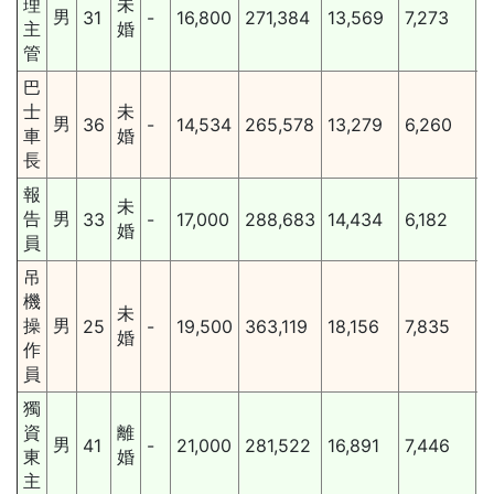
理
未
男
31
-
16,800
271,384
13,569
7,273
主
婚
管
巴
2
士
未
男
36
-
14,534
265,578
13,279
6,260
車
婚
長
報
2
未
告
男
33
-
17,000
288,683
14,434
6,182
婚
員
吊
機
2
未
操
男
25
-
19,500
363,119
18,156
7,835
婚
作
員
獨
2
資
離
男
41
-
21,000
281,522
16,891
7,446
東
婚
主