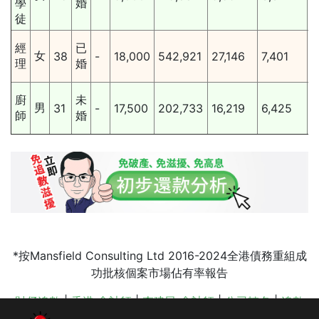
學
婚
徒
2
經
已
女
38
-
18,000
542,921
27,146
7,401
理
婚
2
廚
未
男
31
-
17,500
202,733
16,219
6,425
師
婚
*按Mansfield Consulting Ltd 2016-2024全港債務重組成
功批核個案市場佔有率報告
財仔追數
|
香港 會計師
|
李建民 會計師
|
公司轉名
|
追數
公司手法
|
破產條例
|
債務問題
|
破產後的生活
|
會計服務