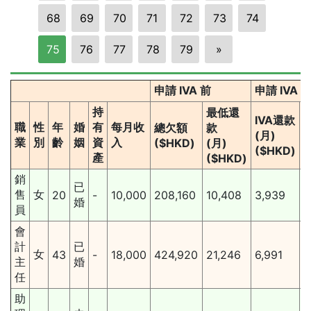
68
69
70
71
72
73
74
75
76
77
78
79
»
申請 IVA 前
申請 IVA 
持
最低還
IVA還款
I
職
性
年
婚
有
每月收
總欠額
款
(月)
業
別
齡
姻
資
入
($HKD)
(月)
($HKD)
產
($HKD)
銷
2
已
售
女
20
-
10,000
208,160
10,408
3,939
婚
員
會
2
計
已
女
43
-
18,000
424,920
21,246
6,991
主
婚
任
助
2