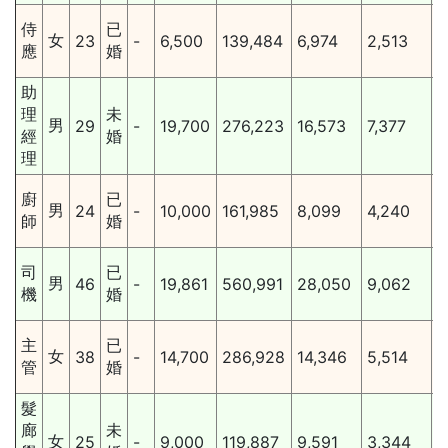
2
侍
已
女
23
-
6,500
139,484
6,974
2,513
應
婚
助
2
理
未
男
29
-
19,700
276,223
16,573
7,377
經
婚
理
2
廚
已
男
24
-
10,000
161,985
8,099
4,240
師
婚
2
司
已
男
46
-
19,861
560,991
28,050
9,062
機
婚
2
主
已
女
38
-
14,700
286,928
14,346
5,514
管
婚
髮
2
廊
未
女
25
-
9,000
119,887
9,591
3,344