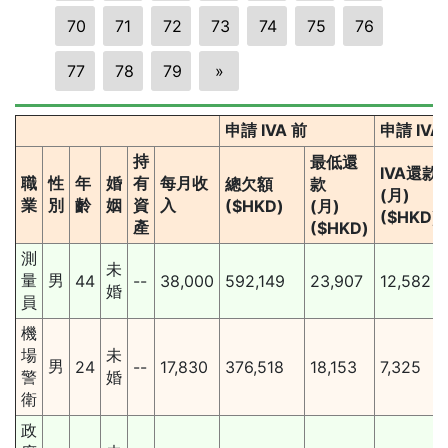
70
71
72
73
74
75
76
77
78
79
»
申請 IVA 前
申請 IV
持
最低還
IVA還款
職
性
年
婚
有
每月收
總欠額
款
(月)
業
別
齡
姻
資
入
($HKD)
(月)
($HKD)
產
($HKD)
測
未
量
男
44
--
38,000
592,149
23,907
12,582
婚
員
機
場
未
男
24
--
17,830
376,518
18,153
7,325
警
婚
衛
政