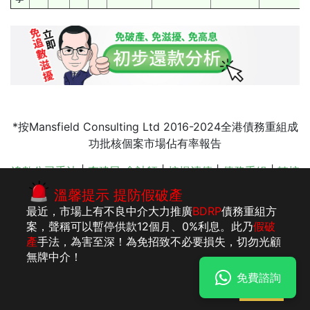
*按Mansfield Consulting Ltd 2016-2024全港債務重組成
功批核個案市場佔有率報告
追數公司手法
|
李建民 會計師
|
按揭清債
|
債務重組
|
轉按
清債
|
欠款 分期
|
破產手續
|
註冊 公司
|
債務舒緩影響
|
溫馨提示 提防假破產
債務舒緩 收費
最近，市場上有不良中介大力推廣
BDRP
債務重組方
案，聲稱可以暫停供款12個月、0%利息。此乃
假破
產
手法，為害至深！為免招致不必要損失，切勿光顧
版權所有：李建
法律聲明
私隱聲明及收集個人資料聲明
無牌中介！
民執業會計師事
免費諮詢
務所
明白