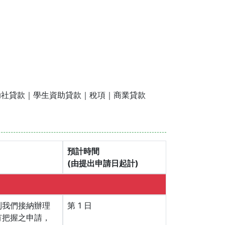
助社貸款｜學生資助貸款｜稅項｜商業貸款
預計時間
(由提出申請日起計)
到我們接納辦理
第 1 日
有把握之申請，