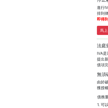
進行
排到
即得
馬上
法庭
IV
提出
債項
無須
由於
獲授
債務
1. 