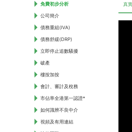
免費初步分析
真實
公司簡介
債務重組(IVA)
債務舒緩(DRP)
立即停止追數騷擾
破產
樓按加按
會計、審計及稅務
市佔率全港第一認證*
如何識辨不良中介
視頻及有用連結