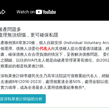
破產問題多
處理無須煩惱，更可確保私隱
條例第6章第20條，個人自願安排 (Individual Voluntary A
一個選擇。債務人須委任
代名人
向其債權人提出償還債項建議，
議書，確保債務人在合理負擔的情況下，妥善解決債務問題。 委
之關鍵。以往的IVA代名人都是由破產管理署署長擔任。自20
債務重組的都是執業會計師。
資深執業會計師李建民先生乃高等法院認可債務重組代名人，經驗
去連續8年(2016-2023)，處理個案達全港50%，處理金額
，實力雄厚，成為全港最多人選用債務重組事務所*。
資深執業會計師協助分析