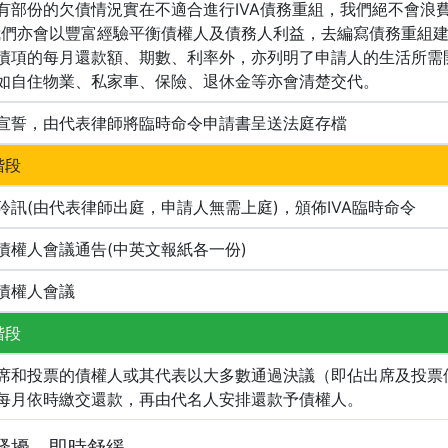
有部份的欠債情況實在不適合進行IVA債務重組，我們絕不會浪
我們亦會以豐富經驗平衡債權人及債務人利益，去編寫債務重組
債項的每月還款額、期數、利率外，亦列明了申請人的生活所需
如自住物業、私家車、保險、退休金等亦會清楚交代。
宣誓，由代表律師將臨時命令申請書呈送法庭存檔
階段
聆訊(由代表律師出庭，申請人無需上庭)，頒佈IVA臨時命令
債權人會議通告(中英文報紙各一份)
債權人會議
階段
席和投票的債權人或其代表以大多數通過決議（即佔出席及投票
每月依時繳交還款，再由代名人安排還款予債權人。
騷擾，即時舒緩