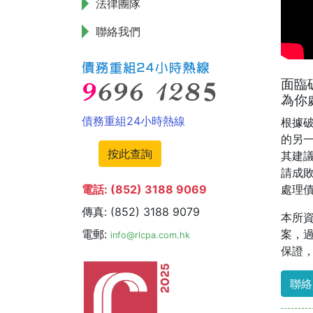
法律團隊
聯絡我們
面臨
為你
債務重組24小時熱線
根據破產
的另
按此查詢
其建
請成敗
處理
電話: (852) 3188 9069
傳真: (852) 3188 9079
本所
案，過
電郵:
info@rlcpa.com.hk
保證
聯絡