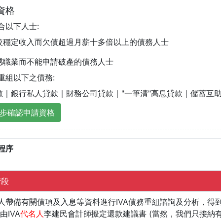
資格
適合以下人士:
較穩定收入而欠債超過月薪十多倍以上的債務人士
感職業而不能申請破產的債務人士
可重組以下之債務:
數｜銀行私人貸款｜財務公司貸款｜"一筆清"高息貸款｜儲蓄互
步確認申請資格
程序
階段
人帶備有關債項及入息等資料進行IVA債務重組諮詢及分析，得
由IVA
代名人
李建民會計師擬定還款建議書 (當然，我們只接納