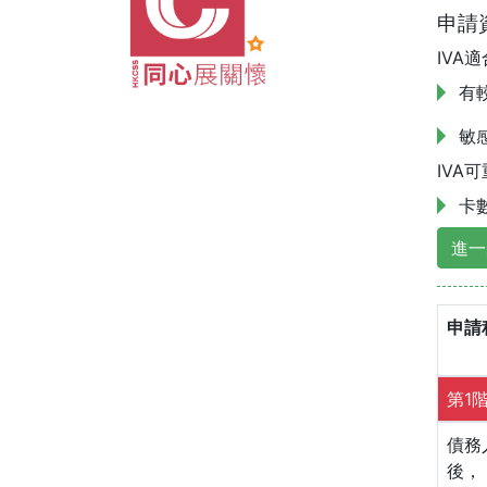
申請
IVA
有
敏
IVA
卡
進一
申請
第1
債務
後， 