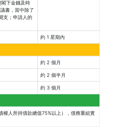
費閣下金錢及時
建議書，當中除了
開支；申請人的
約 1 星期內
約 2 個月
約 2 個半月
約 3 個月
債權人所持債款總值75%以上），債務重組實