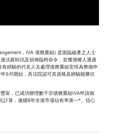
rrangement，IVA 債務重組) 是面臨破產之人士
經過法庭聆訊及頒佈臨時命令，並獲債權人通過
任有經驗的代名人去處理債務重組安排為整個申
02年9月開始，具法院認可其資格及經驗能勝任
豐富，已成功辦理數千宗債務重組IVA申請個
以億元計算，連續8年全港市場佔有率第一*。信心