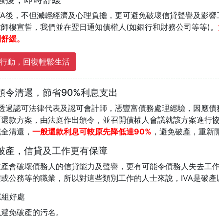
IVA後，不但減輕經濟及心理負擔，更可避免破壞信貸聲譽及影
律師樓宣誓，我們並在翌日通知債權人(如銀行和財務公司等等)。
到舒緩。
行動，回復輕鬆生活
頒令清還，節省90%利息支出
A是透過認可法律代表及認可會計師，憑豐富債務處理經驗，因應債
新還款方案，由法庭作出頒令，並召開債權人會議就該方案進行協
完全清還，
一般還款利息可較原先降低達90%
，避免破產，重新
破產，信貸及工作更有保障
破產會破壞債務人的信貸能力及聲譽，更有可能令債務人失去工作
權或公務等的職業，所以對這些類別工作的人士來說，IVA是破產
重組好處
可以避免破產的污名。