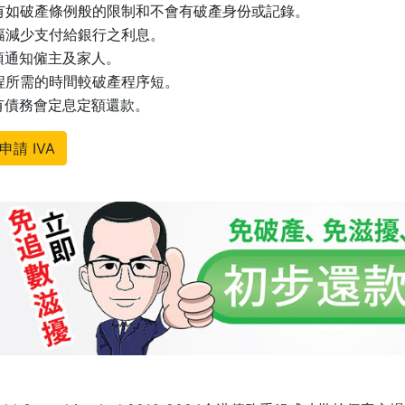
沒有如破產條例般的限制和不會有破產身份或記錄。
大幅減少支付給銀行之利息。
毋須通知僱主及家人。
過程所需的時間較破產程序短。
所有債務會定息定額還款。
申請 IVA