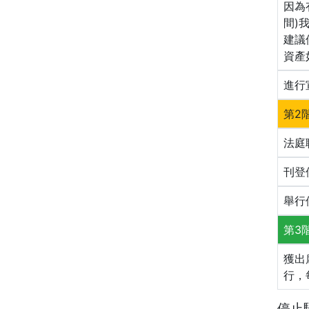
因為
間)
建議
資產
進行
第2
法庭
刊登
舉行
第3
獲出
行，
停止