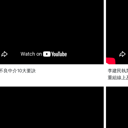
不良中介10大要訣
李建民執
重組線上