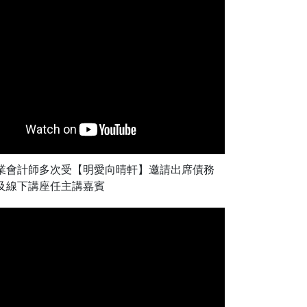
業會計師多次受【明愛向晴軒】邀請出席債務
及線下講座任主講嘉賓