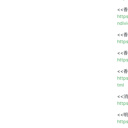
<<
http
ndiv
<<
http
<<
http
<<
http
tml
<<
http
<<
http