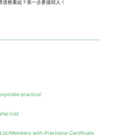
请債務重組？第一步要搵啱人！
orporate-practice/
hip-List
ist/Members-with-Practising-Certificate