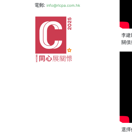
電郵:
info@rlcpa.com.hk
李建
關債
選擇