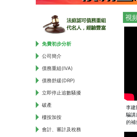
視
免費初步分析
公司簡介
債務重組(IVA)
債務舒緩(DRP)
立即停止追數騷擾
破產
李建
騙講
樓按加按
的補救
會計、審計及稅務