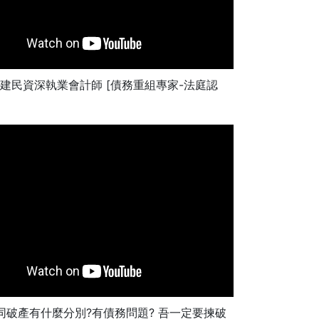
李建民資深執業會計師 [債務重組專家-法庭認
同破產有什麼分別?有債務問題? 吾一定要揀破