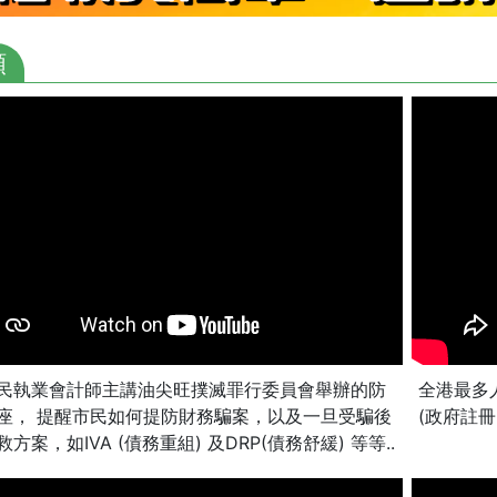
頻
民執業會計師主講油尖旺撲滅罪行委員會舉辦的防
全港最多
座， 提醒市民如何提防財務騙案，以及一旦受騙後
(政府註
方案，如IVA (債務重組) 及DRP(債務舒緩) 等等..