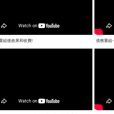
重組後效果和收費!
債務重組-