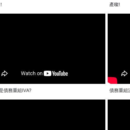
！
產㗎!
是債務重組IVA?
債務重組