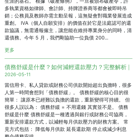
生涯的基石。 根據《破產條例》，一旦被頒布破產令，許
多執業資格如律師、會計師、持牌證券商等都會被即時吊
銷；公務員及教師亦需主動呈報，這無疑會對職業發展造成
重創。 IVA（個人自願安排）的價值在於它是法庭認可的還
款協議，無需通報僱主，讓您能在維持專業身分的同時，清
還債務。今年 5 月，我們剛協助一位負債 200...
更多
債務舒緩是什麼？如何減輕還款壓力？完整解析
|
2026-05-11
當信用卡、私人貸款或財務公司供款開始超出負擔時，很多
人第一時間會想到「債務舒緩」。 債務舒緩的核心目的很
簡單： 讓原本已經難以負擔的還款，重新變得可持續。 但
很多人誤以為： 債務舒緩 = 不用還錢 其實並不是。 債務
舒緩是什麼 債務舒緩是一種透過與銀行或財務公司協商，
重新安排還款方式，以減輕每月供款壓力的財務方案。 常
見方式包括： 降低每月供款 延長還款期 停止或減少利息
整合債務安排...