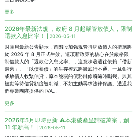
更多
2026年最新法規 ，政府 8 月起嚴管放債人，限制
還款入息比率！
| 2026-05-11
財庫局最新公告顯示，首階段加強規管持牌放債人的措施將
於 2026 年 8 月正式生效。這項新政策的核心在於嚴格限
制借款人的「還款佔入息比率」，這意味著過往依賴「借新
還舊」、「以債養債」的生存模式將徹底行不通。一旦銀行
或放債人收緊信貸，原本脆弱的債務鏈條將隨時斷裂。與其
被動等待信貸額度被削減，不如主動尋求法律保護。透過我
們專業團隊提供的 IVA...
更多
2026年5月即時更新 ⚠️本港破產呈請破萬宗，創
11 年新高！
| 2026-05-11