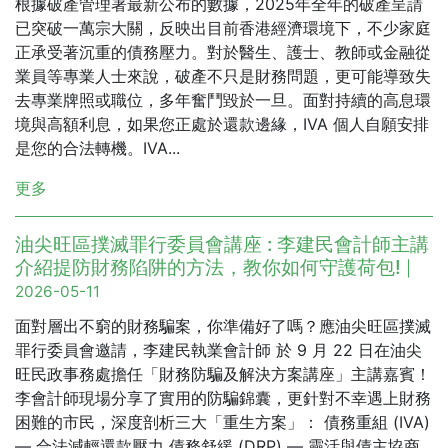
根據破產管理署最新公布的數據，2025年全年的破產呈請
已突破一萬宗大關，反映出目前香港經濟環境下，不少家庭
正承受著沉重的債務壓力。對於醫生、護士、教師或金融從
業員等專業人士來說，破產不只是財務問題，更可能導致失
去專業牌照或職位，多年奮鬥毀於一旦。面對持續的高息環
境與高額利息，如果您正處於還款邊緣，IVA 個人自願安排
是您的合法轉機。IVA...
更多
油尖旺區撲滅罪行委員會講座 : 李建民會計師主講
介紹提防財務陷阱的方法，教你如何守護荷包!
|
2026-05-11
面對層出不窮的財務騙案，你準備好了嗎？應油尖旺區撲滅
罪行委員會邀請，李建民執業會計師 於 9 月 22 日在油尖
旺民政事務處擔任「財務防騙及解決方案講座」主講嘉賓！
李會計師現場分享了實用的防騙錦囊，更針對不幸遇上財務
困難的市民，深度剖析三大「重生方案」： 債務重組 (IVA)
— 合法減輕還款壓力 債務舒緩 (DRP) — 靈活與債主協商