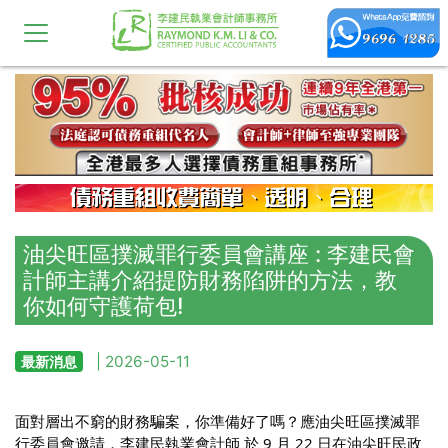
油尖旺區撲滅罪行委員會講座 : 李建民會
計師主講介紹提防財務陷阱的方法，教
你如何守護荷包!
| 2026-05-11
最新消息
面對層出不窮的財務騙案，你準備好了嗎？應油尖旺區撲滅罪
行委員會邀請，李建民執業會計師 於 9 月 22 日在油尖旺民政