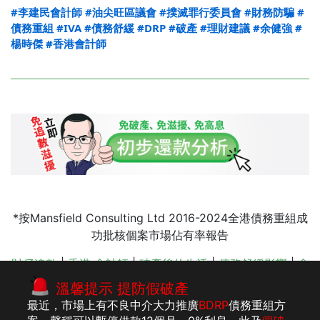
#李建民會計師
#油尖旺區議會
#撲滅罪行委員會
#財務防騙
#
債務重組
#IVA
#債務舒緩
#DRP
#破產
#理財建議
#余健強
#
楊時傑
#香港會計師
*按Mansfield Consulting Ltd 2016-2024全港債務重組成
功批核個案市場佔有率報告
財仔追數
|
香港 會計師
|
破產後的生活
|
債務舒緩影響
|
會
計師事務所
|
會計服務 收費
|
追數公司手法
|
債務重組
|
李
溫馨提示 提防假破產
建民 會計師
|
IVA 債務重組
最近，市場上有不良中介大力推廣
BDRP
債務重組方