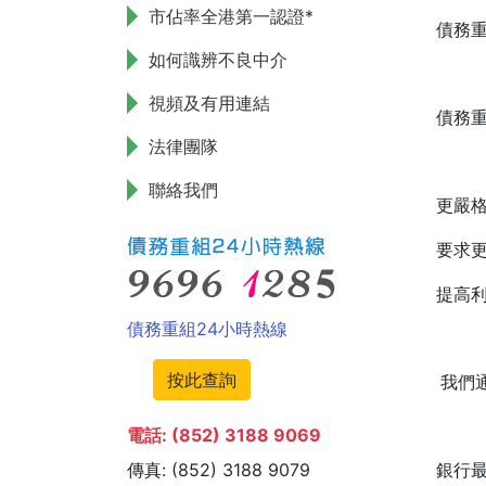
市佔率全港第一認證*
債務
如何識辨不良中介
視頻及有用連結
債務
法律團隊
聯絡我們
更嚴
要求
提高
債務重組24小時熱線
按此查詢
我們
電話: (852) 3188 9069
傳真: (852) 3188 9079
銀行