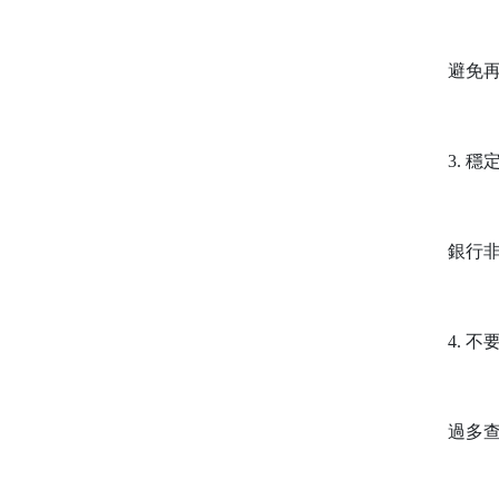
避免
3.
穩
銀行
4.
不
過多