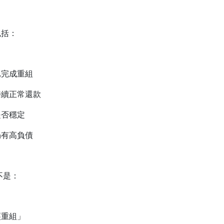
包括：
已完成重組
持續正常還款
是否穩定
仍有高負債
不是：
經重組」