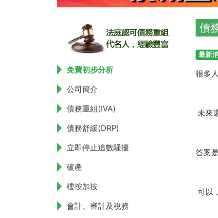
債
最新
免費初步分析
很多
公司簡介
債務重組(IVA)
未來
債務舒緩(DRP)
立即停止追數騷擾
答案
破產
樓按加按
可以
會計、審計及稅務