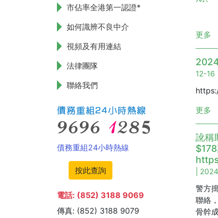
市佔率全港第一認證*
如何識辨不良中介
更多
視頻及有用連結
20
法律團隊
12-16
聯絡我們
https
更多
訛稱
債務重組24小時熱線
$1
http
按此查詢
| 202
警方
電話: (852) 3188 9069
聯絡，
傳真: (852) 3188 9079
骨幹