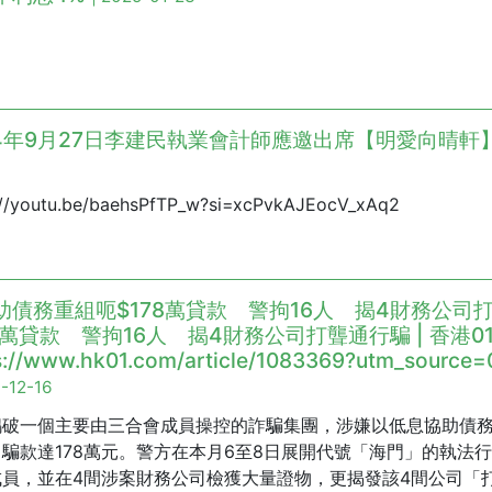
24年9月27日李建民執業會計師應邀出席【明愛向晴軒
://youtu.be/baehsPfTP_w?si=xcPvkAJEocV_xAq2
助債務重組呃$178萬貸款 警拘16人 揭4財務公司打
78萬貸款 警拘16人 揭4財務公司打聾通行騙 | 香港0
s://www.hk01.com/article/1083369?utm_source=
4-12-16
搗破一個主要由三合會成員操控的詐騙集團，涉嫌以低息協助債務
騙款達178萬元。警方在本月6至8日展開代號「海門」的執法
成員，並在4間涉案財務公司檢獲大量證物，更揭發該4間公司「