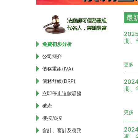
最
202
期、
免費初步分析
公司簡介
更多
債務重組(IVA)
債務舒緩(DRP)
202
期、
立即停止追數騷擾
破產
更多
樓按加按
202
會計、審計及稅務
期、