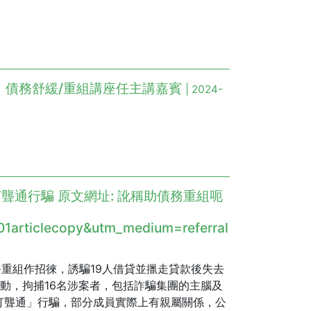
】債務舒緩/重組講座任主講嘉賓
| 2024-
聾通行騙 原文網址: 訛稱助債務重組呃
1
01articlecopy&utm_medium=referral
重組作招徠，誘騙19人借貸並擸走貸款後失去
行動，拘捕16名涉案者，包括詐騙集團的主腦及
打聾通」行騙，部分成員實際上有親屬關係，公