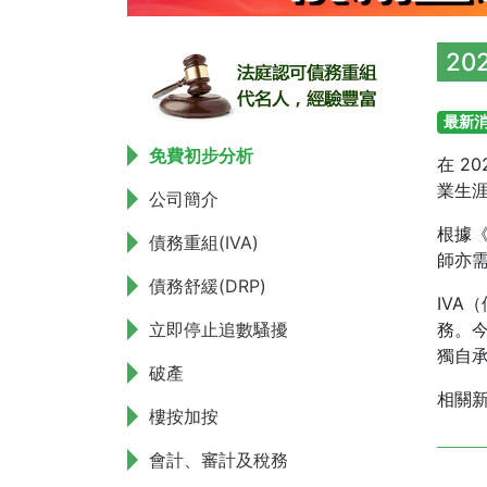
20
最新
免費初步分析
在 2
業生
公司簡介
根據
債務重組(IVA)
師亦
債務舒緩(DRP)
IV
立即停止追數騷擾
務。今
獨自承
破產
相關
樓按加按
會計、審計及稅務