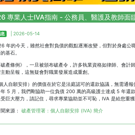
26 專業人士IVA指南 - 公務員、醫護及教師
| 2026-05-14
消息
026 年的今天，雖然社會對負債的觀點逐漸改變，但對於身處
涯的基石。
《破產條例》，一旦被頒布破產令，許多執業資格如律師、會計
需主動呈報，這無疑會對職業發展造成重創。
A（個人自願安排）的價值在於它是法庭認可的還款協議，無需通
年 5 月，我們剛協助一位負債 200 萬的高級護士達成 5 年還
受巨大壓力，請記住，尋求專業協助並不可恥，IVA 是給您重
新聞來源：
破產管理署：個人自願安排 (IVA) 簡介