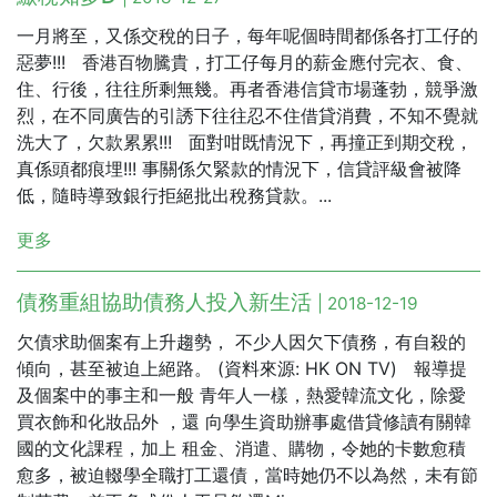
一月將至，又係交稅的日子，每年呢個時間都係各打工仔的
惡夢!!! 香港百物騰貴，打工仔每月的薪金應付完衣、食、
住、行後，往往所剩無幾。再者香港信貸市場蓬勃，競爭激
烈，在不同廣告的引誘下往往忍不住借貸消費，不知不覺就
洗大了，欠款累累!!! 面對咁既情況下，再撞正到期交稅，
真係頭都痕埋!!! 事關係欠緊款的情況下，信貸評級會被降
低，隨時導致銀行拒絕批出稅務貸款。...
更多
債務重組協助債務人投入新生活
| 2018-12-19
欠債求助個案有上升趨勢， 不少人因欠下債務，有自殺的
傾向，甚至被迫上絕路。 (資料來源: HK ON TV) 報導提
及個案中的事主和一般 青年人一樣，熱愛韓流文化，除愛
買衣飾和化妝品外 ，還 向學生資助辦事處借貸修讀有關韓
國的文化課程，加上 租金、消遣、購物，令她的卡數愈積
愈多，被迫輟學全職打工還債，當時她仍不以為然，未有節