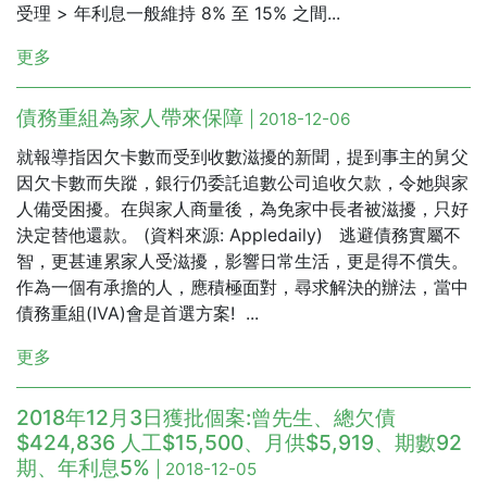
受理 > 年利息一般維持 8% 至 15% 之間...
更多
債務重組為家人帶來保障
| 2018-12-06
就報導指因欠卡數而受到收數滋擾的新聞，提到事主的舅父
因欠卡數而失蹤，銀行仍委託追數公司追收欠款，令她與家
人備受困擾。在與家人商量後，為免家中長者被滋擾，只好
決定替他還款。 (資料來源: Appledaily) 逃避債務實屬不
智，更甚連累家人受滋擾，影響日常生活，更是得不償失。
作為一個有承擔的人，應積極面對，尋求解決的辦法，當中
債務重組(IVA)會是首選方案! ...
更多
2018年12月3日獲批個案:曾先生、總欠債
$424,836 人工$15,500、月供$5,919、期數92
期、年利息5%
| 2018-12-05