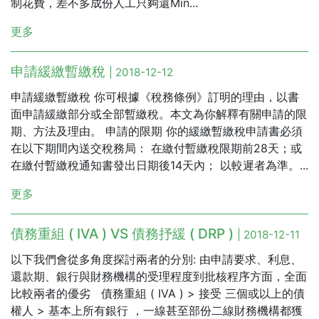
制花費，差不多成份人工只夠還Min...
更多
申請緩繳暫繳稅
| 2018-12-12
申請緩繳暫繳稅 你可根據《稅務條例》訂明的理由，以書
面申請緩繳部分或全部暫繳稅。本文為你解釋有關申請的限
期、方法及理由。 申請的限期 你的緩繳暫繳稅申請書必須
在以下期間內送交稅務局： 在繳付暫繳稅限期前28天；或
在繳付暫繳稅通知書發出日期後14天內； 以較遲者為準。...
更多
債務重組 ( IVA ) VS 債務抒緩 ( DRP )
| 2018-12-11
以下我們會從多角度探討兩者的分別: 由申請要求、利息、
還款期、銀行與財務機構的受理程度到批核程序方面，全面
比較兩者的優劣 債務重組 ( IVA ) > 接受 三個或以上的債
權人 > 基本上所有銀行 ，一線甚至部份二線財務機構都獲