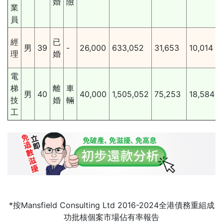
婚
險
業
員
經
已
男
39
-
26,000
633,052
31,653
10,014
理
婚
電
梯
離
車
男
40
40,000
1,505,052
75,253
18,584
技
婚
輛
工
*按Mansfield Consulting Ltd 2016-2024全港債務重組成
功批核個案市場佔有率報告