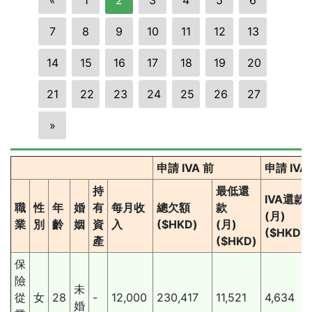
7
8
9
10
11
12
13
14
15
16
17
18
19
20
21
22
23
24
25
26
27
»
申請 IVA 前
申請 IV
持
最低還
IVA還款
職
性
年
婚
有
每月收
總欠額
款
(月)
業
別
齡
姻
資
入
($HKD)
(月)
($HKD)
產
($HKD)
保
險
未
從
女
28
-
12,000
230,417
11,521
4,634
婚