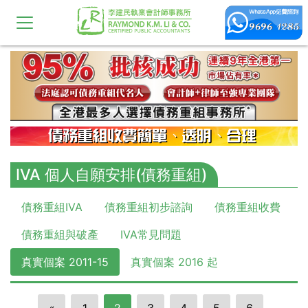
IVA 個人自願安排(債務重組)
債務重組IVA
債務重組初步諮詢
債務重組收費
債務重組與破產
IVA常見問題
真實個案 2011-15
真實個案 2016 起
«
1
2
3
4
5
6