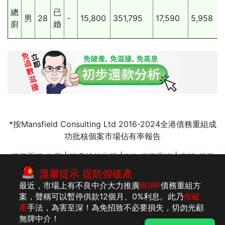
總
已
男
28
-
15,800
351,795
17,590
5,958
廚
婚
*按Mansfield Consulting Ltd 2016-2024全港債務重組成
功批核個案市場佔有率報告
債務重組 收費
|
破產後的生活
|
IVA 債務重組
|
申請 債務
重組
|
停止追數滋擾
|
破產申請
|
轉按清債
|
會計服務 收費
溫馨提示 提防假破產
|
drp 債務舒緩
|
還款期數
最近，市場上有不良中介大力推廣
BDRP
債務重組方
案，聲稱可以暫停供款12個月、0%利息。此乃
假破
產
手法，為害至深！為免招致不必要損失，切勿光顧
版權所有：李建
法律聲明
私隱聲明及收集個人資料聲明
無牌中介！
民執業會計師事