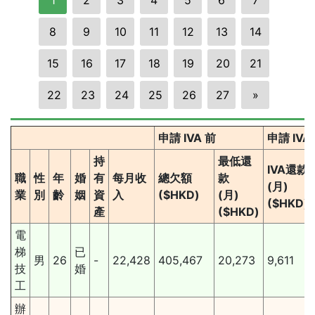
8
9
10
11
12
13
14
15
16
17
18
19
20
21
22
23
24
25
26
27
»
申請 IVA 前
申請 IV
持
最低還
IVA還款
職
性
年
婚
有
每月收
總欠額
款
(月)
業
別
齡
姻
資
入
($HKD)
(月)
($HKD)
產
($HKD)
電
梯
已
男
26
-
22,428
405,467
20,273
9,611
技
婚
工
辦