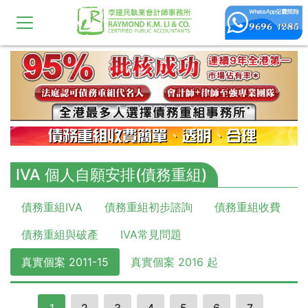
IVA 個人自願安排(債務重組)
債務重組IVA
債務重組初步諮詢
債務重組收費
債務重組與破產
IVA常見問題
真實個案 2011-15
真實個案 2016 起
1
2
3
4
5
6
7