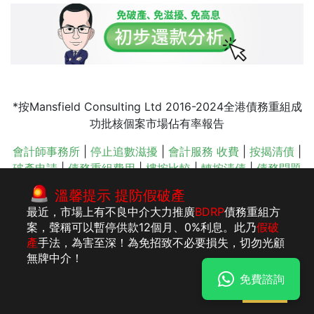
*按Mansfield Consulting Ltd 2016-2024全港債務重組成
功批核個案市場佔有率報告
會計師事務所
|
停止追數滋擾
|
會計服務 收費
|
按揭清債
|
破產申請
|
債務重組費用
|
樓按比較
|
轉按清債
|
債務問題
|
公司轉名
溫馨提示 提防假破產
最近，市場上有不良中介大力推廣
BDRP
債務重組方
案，聲稱可以暫停供款12個月、0%利息。此乃
假破
版權所有：李建
法律聲明
私隱聲明及收集個人資料聲明
產
手法，為害至深！為免招致不必要損失，切勿光顧
民執業會計師事
無牌中介！
務所
免費諮詢
明白