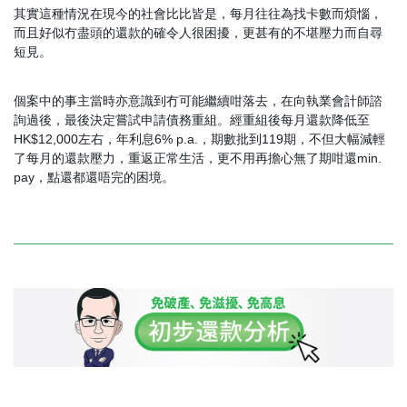
其實這種情況在現今的社會比比皆是，每月往往為找卡數而煩惱，
而且好似冇盡頭的還款的確令人很困擾，更甚有的不堪壓力而自尋
短見。
個案中的事主當時亦意識到冇可能繼續咁落去，在向執業會計師諮
詢過後，最後決定嘗試申請債務重組。經重組後每月還款降低至
HK$12,000左右，年利息6% p.a.，期數批到119期，不但大幅減輕
了每月的還款壓力，重返正常生活，更不用再擔心無了期咁還min.
pay，點還都還唔完的困境。