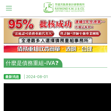
什麼是債務重組-IVA❓
| 2024-08-01
最新消息