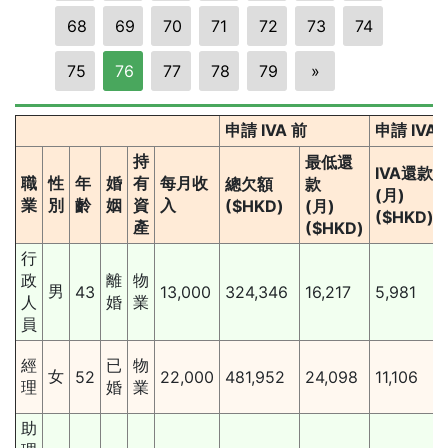
68
69
70
71
72
73
74
75
76
77
78
79
»
申請 IVA 前
申請 IVA
持
最低還
IVA還款
職
性
年
婚
有
每月收
總欠額
款
(月)
業
別
齡
姻
資
入
($HKD)
(月)
($HKD)
產
($HKD)
行
政
離
物
男
43
13,000
324,346
16,217
5,981
人
婚
業
員
經
已
物
女
52
22,000
481,952
24,098
11,106
理
婚
業
助