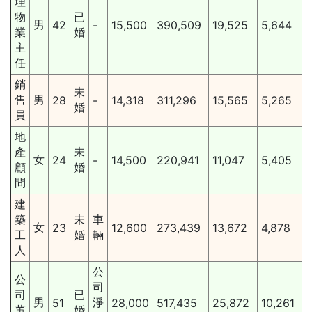
理
物
已
男
42
-
15,500
390,509
19,525
5,644
業
婚
主
任
銷
未
售
男
28
-
14,318
311,296
15,565
5,265
婚
員
地
產
未
女
24
-
14,500
220,941
11,047
5,405
顧
婚
問
建
築
未
車
女
23
12,600
273,439
13,672
4,878
工
婚
輛
人
公
公
司
司
已
男
淨
51
28,000
517,435
25,872
10,261
董
婚